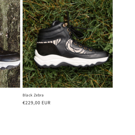
Black Zebra
Normale
€229,00 EUR
prijs