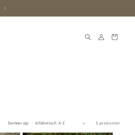
Meer dan een wandelschoen
Inloggen
Winkelwagen
Sorteer op:
5 producten