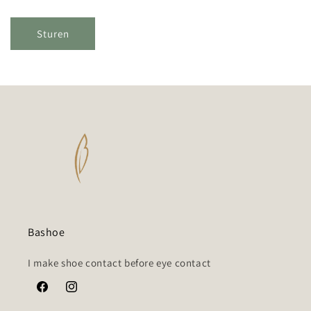
u
l
Sturen
i
e
r
Bashoe
I make shoe contact before eye contact
Facebook
Instagram