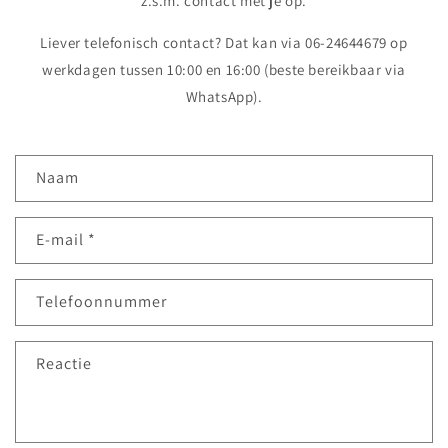
z.s.m. contact met je op.
Liever telefonisch contact? Dat kan via 06-24644679 op
werkdagen tussen 10:00 en 16:00 (beste bereikbaar via
WhatsApp).
C
Naam
o
n
E‑mail
*
t
a
c
Telefoonnummer
t
f
Reactie
o
r
m